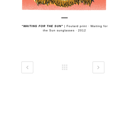
“WAITING FOR THE SUN”
| Foulard print · Waiting for
the Sun sunglasses · 2012