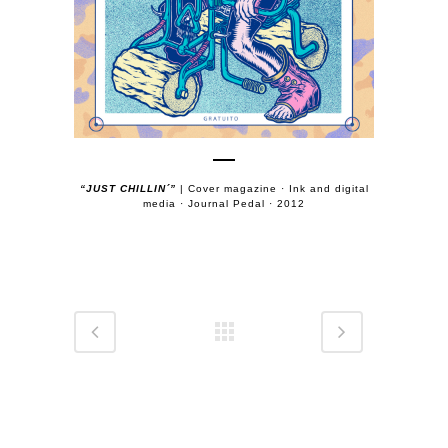
“JUST CHILLIN´”
| Cover magazine · Ink and digital
media · Journal Pedal · 2012