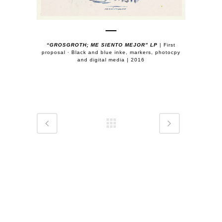
“GROSGROTH; ME SIENTO MEJOR” LP
| First
proposal · Black and blue inke, markers, photocpy
and digital media | 2016