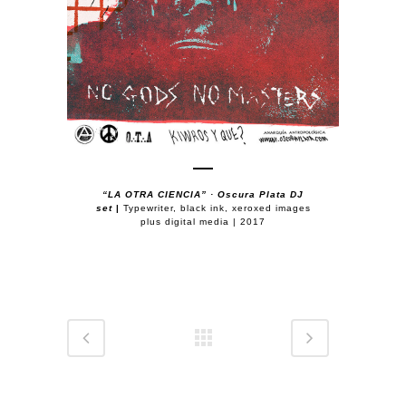
“LA OTRA CIENCIA” · Oscura Plata DJ
set
|
Typewriter, black ink, xeroxed images
plus digital media | 2017