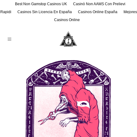
Best Non Gamstop Casinos UK
Casinò Non AAMS Con Prelievi
Rapidi
Casinos Sin Licencia En España
Casinos Online España
Mejores
Casinos Online