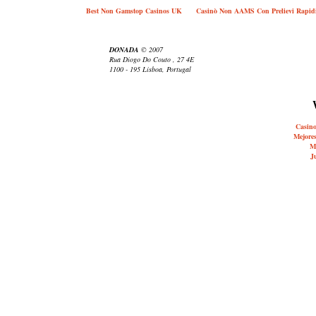
Best Non Gamstop Casinos UK
Casinò Non AAMS Con Prelievi Rapid
DONADA
© 2007
Rua Diogo Do Couto , 27 4E
1100 - 195 Lisboa, Portugal
Casino
Mejore
Me
J