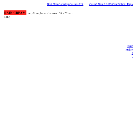
Best Non Gamstop Casinos UK
Casinò Non AAMS Con Prelievi Rapi
RAIN CREAM
acrylic on framed canvas - 50 x 70 cm -
-
200€
Casin
Mejor
M