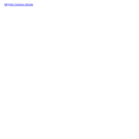
Mejores Casinos Online