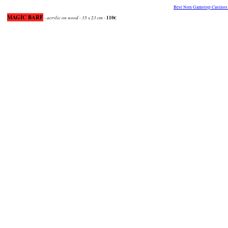
Best Non Gamstop Casino
MAGIC BARF
acrylic on wood - 35 x 23 cm -
110€
-