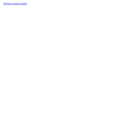
Mejores Casinos Online