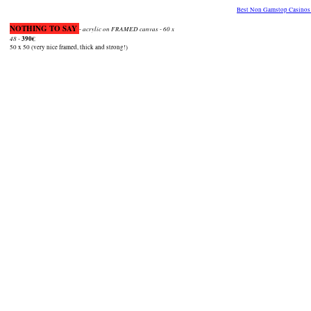
Best Non Gamstop Casino
NOTHING TO SAY
acrylic on FRAMED canvas - 60 x
-
48 -
390€
50 x 50 (very nice framed, thick and strong!)