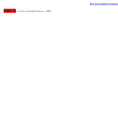
Best Non Gamstop Casino
IMBECIL
acrylic on framed canvas - 100€
-